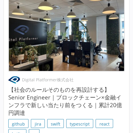
Digital Platformer株式会社
【社会のルールそのものを再設計する】
Senior Engineer｜ブロックチェーン×金融イ
ンフラで新しい当たり前をつくる｜累計20億
円調達
github
jira
swift
typescript
react