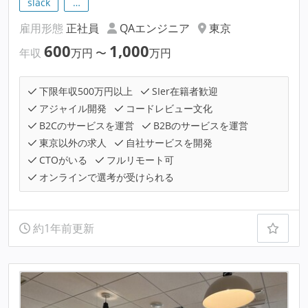
slack
…
雇用形態
正社員
QAエンジニア
東京
600
1,000
年収
万円
〜
万円
下限年収500万円以上
SIer在籍者歓迎
アジャイル開発
コードレビュー文化
B2Cのサービスを運営
B2Bのサービスを運営
東京以外の求人
自社サービスを開発
CTOがいる
フルリモート可
オンラインで選考が受けられる
約1年前更新