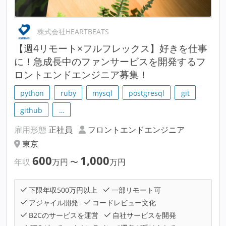
株式会社HEARTBEATS
【週4リモート×フルフレックス】好きを仕事
に！急成長中のファンサービスを開発するフ
ロントエンドエンジニア募集！
python
ruby
mysql
postgresql
git
github
…
雇用形態
正社員
フロントエンドエンジニア
東京
600
1,000
年収
万円
〜
万円
下限年収500万円以上
一部リモート可
アジャイル開発
コードレビュー文化
B2Cのサービスを運営
自社サービスを開発