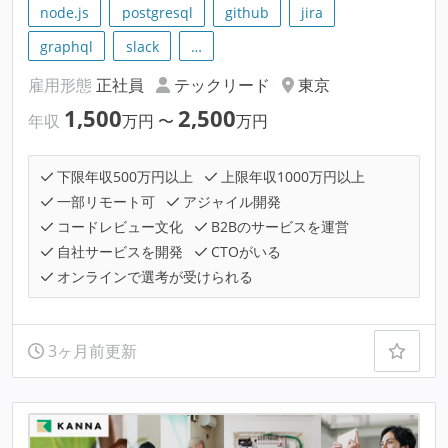
node.js
postgresql
github
jira
graphql
slack
…
雇用形態
正社員
テックリード
東京
1,500
2,500
年収
万円
〜
万円
下限年収500万円以上
上限年収1000万円以上
一部リモート可
アジャイル開発
コードレビュー文化
B2Bのサービスを運営
自社サービスを開発
CTOがいる
オンラインで選考が受けられる
3ヶ月前更新