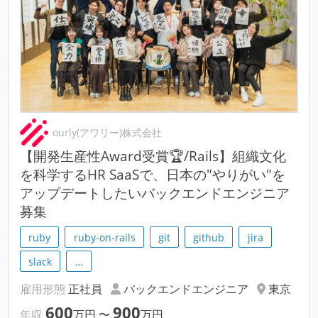
ourly(アワリー)株式会社
【開発生産性Award受賞🏆/Rails】組織文化
を科学するHR SaaSで、日本の"やりがい"を
アップデートしたいバックエンドエンジニア
募集
ruby
ruby-on-rails
git
github
jira
slack
…
雇用形態
正社員
バックエンドエンジニア
東京
600
900
年収
万円
〜
万円