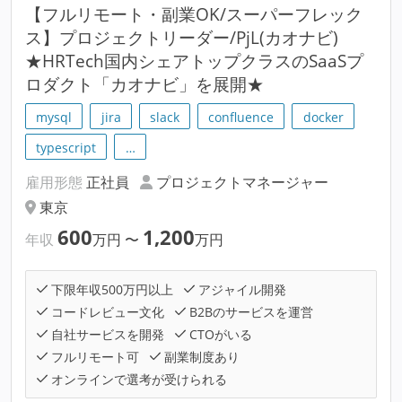
【フルリモート・副業OK/スーパーフレック
ス】プロジェクトリーダー/PjL(カオナビ)
★HRTech国内シェアトップクラスのSaaSプ
ロダクト「カオナビ」を展開★
mysql
jira
slack
confluence
docker
typescript
…
雇用形態
正社員
プロジェクトマネージャー
東京
600
1,200
年収
万円
〜
万円
下限年収500万円以上
アジャイル開発
コードレビュー文化
B2Bのサービスを運営
自社サービスを開発
CTOがいる
フルリモート可
副業制度あり
オンラインで選考が受けられる