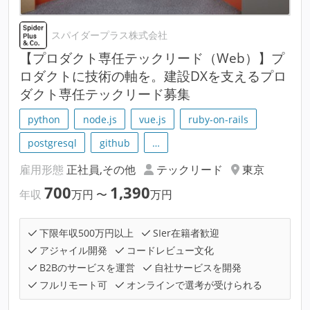
スパイダープラス株式会社
【プロダクト専任テックリード（Web）】プ
ロダクトに技術の軸を。建設DXを支えるプロ
ダクト専任テックリード募集
python
node.js
vue.js
ruby-on-rails
postgresql
github
…
雇用形態
正社員,その他
テックリード
東京
700
1,390
年収
万円
〜
万円
下限年収500万円以上
SIer在籍者歓迎
アジャイル開発
コードレビュー文化
B2Bのサービスを運営
自社サービスを開発
フルリモート可
オンラインで選考が受けられる