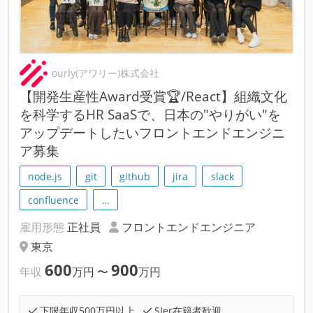
ourly(アワリー)株式会社
【開発生産性Award受賞🏆/React】組織文化
を科学するHR SaaSで、日本の"やりがい"を
アップデートしたいフロントエンドエンジニ
ア募集
node.js
git
github
jira
slack
confluence
…
雇用形態
正社員
フロントエンドエンジニア
東京
600
900
年収
万円
〜
万円
下限年収500万円以上
SIer在籍者歓迎