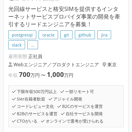
光回線サービスと格安SIMを提供するインタ
ーネットサービスプロバイダ事業の開発を牽
引するリードエンジニアを募集！
postgresql
oracle
git
github
jira
slack
…
雇用形態
正社員
Webエンジニア／プロダクトエンジニア
東京
700
1,000
年収
万円
〜
万円
下限年収500万円以上
一部リモート可
SIer在籍者歓迎
アジャイル開発
コードレビュー文化
B2Cのサービスを運営
B2Bのサービスを運営
自社サービスを開発
CTOがいる
オンラインで選考が受けられる