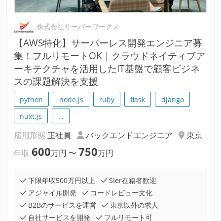
株式会社サーバーワークス
【AWS特化】サーバーレス開発エンジニア募
集！フルリモートOK｜クラウドネイティブア
ーキテクチャを活用したIT基盤で顧客ビジネ
スの課題解決を支援
python
node.js
ruby
flask
django
nuxt.js
…
雇用形態
正社員
バックエンドエンジニア
東京
600
750
年収
万円
〜
万円
下限年収500万円以上
SIer在籍者歓迎
アジャイル開発
コードレビュー文化
B2Bのサービスを運営
東京以外の求人
自社サービスを開発
フルリモート可