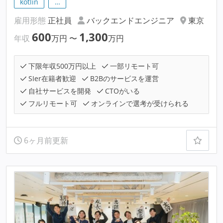
kotlin
…
雇用形態
正社員
バックエンドエンジニア
東京
600
1,300
年収
万円
〜
万円
下限年収500万円以上
一部リモート可
SIer在籍者歓迎
B2Bのサービスを運営
自社サービスを開発
CTOがいる
フルリモート可
オンラインで選考が受けられる
6ヶ月前更新