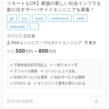
リモートもOK】家族の新しい社会インフラを
創り出すサーバサイドエンジニアを募集！
git
jira
slack
confluence
swift
bitbucket
…
雇用形態
正社員
Webエンジニア／プロダクトエンジニア
東京
500
800
年収
万円
〜
万円
下限年収500万円以上
一部リモート可
アジャイル開発
コードレビュー文化
B2Bのサービスを運営
自社サービスを開発
CTOがいる
オンラインで選考が受けられる
約2年前更新