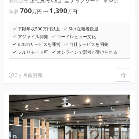
雇用形態
正社員,その他
テックリード
東京
700
1,390
年収
万円
〜
万円
下限年収500万円以上
SIer在籍者歓迎
アジャイル開発
コードレビュー文化
B2Bのサービスを運営
自社サービスを開発
フルリモート可
オンラインで選考が受けられる
3ヶ月前更新