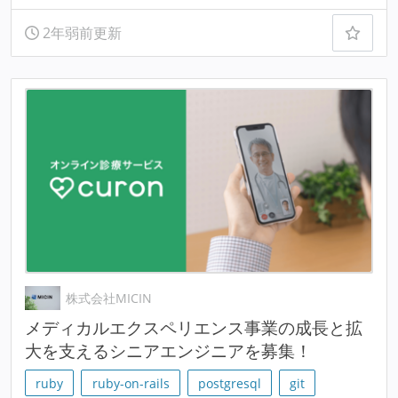
2年弱前更新
株式会社MICIN
メディカルエクスペリエンス事業の成長と拡
大を支えるシニアエンジニアを募集！
ruby
ruby-on-rails
postgresql
git