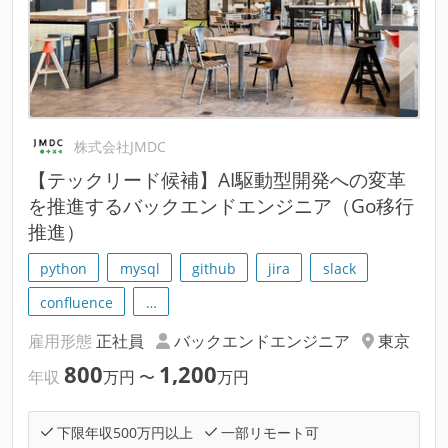
株式会社JMDC
【テックリード候補】AI駆動型開発への変革
を推進するバックエンドエンジニア（Go移行
推進）
python
mysql
github
jira
slack
confluence
…
雇用形態
正社員
バックエンドエンジニア
東京
800
1,200
年収
万円
〜
万円
下限年収500万円以上
一部リモート可