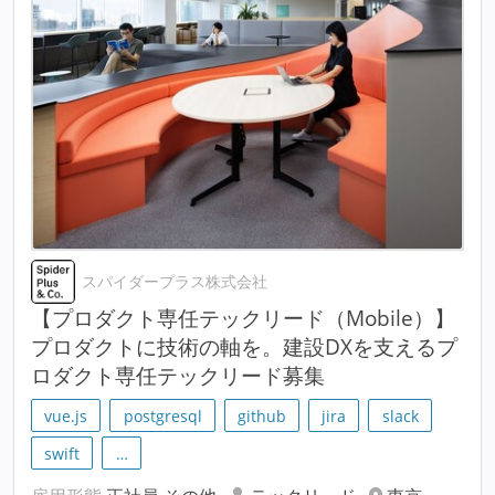
スパイダープラス株式会社
【プロダクト専任テックリード（Mobile）】
プロダクトに技術の軸を。建設DXを支えるプ
ロダクト専任テックリード募集
vue.js
postgresql
github
jira
slack
swift
…