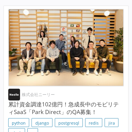
株式会社ニーリー
累計資金調達102億円！急成長中のモビリテ
ィSaaS「Park Direct」のQA募集！
python
django
postgresql
redis
jira