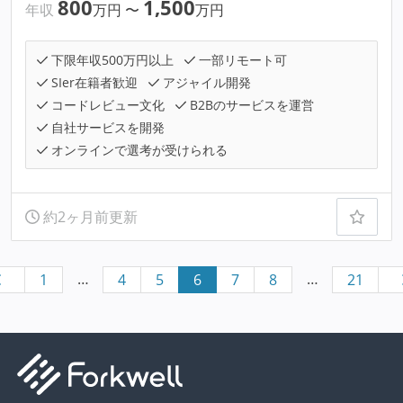
800
1,500
年収
万円
〜
万円
下限年収500万円以上
一部リモート可
SIer在籍者歓迎
アジャイル開発
コードレビュー文化
B2Bのサービスを運営
自社サービスを開発
オンラインで選考が受けられる
約2ヶ月前更新
…
…
1
4
5
6
7
8
21