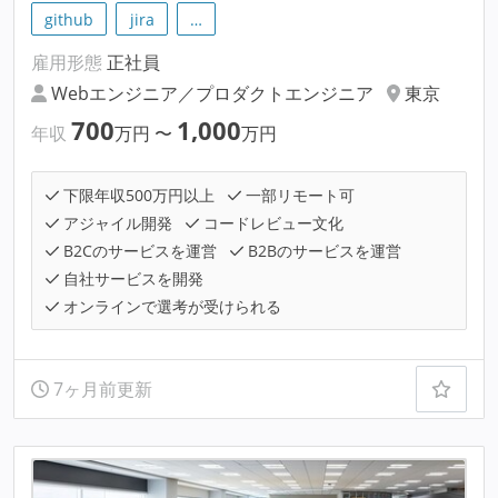
github
jira
…
雇用形態
正社員
Webエンジニア／プロダクトエンジニア
東京
700
1,000
年収
万円
〜
万円
下限年収500万円以上
一部リモート可
アジャイル開発
コードレビュー文化
B2Cのサービスを運営
B2Bのサービスを運営
自社サービスを開発
オンラインで選考が受けられる
7ヶ月前更新