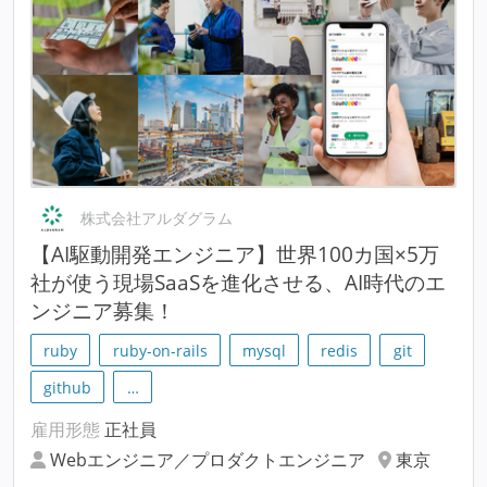
株式会社アルダグラム
【AI駆動開発エンジニア】世界100カ国×5万
社が使う現場SaaSを進化させる、AI時代のエ
ンジニア募集！
ruby
ruby-on-rails
mysql
redis
git
github
…
雇用形態
正社員
Webエンジニア／プロダクトエンジニア
東京