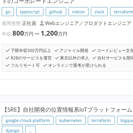
トのコーポレートエンジニア
go
typescript
github
notion
slack
terrafor
雇用形態
正社員
Webエンジニア／プロダクトエンジニア
800
1,200
年収
万円
〜
万円
下限年収500万円以上
アジャイル開発
コードレビュー文
B2Bのサービスを運営
東京以外の求人
自社サービスを開
フルリモート可
オンラインで選考が受けられる
【SRE】自社開発の位置情報系IoTプラットフォー
google-cloud-platform
kubernetes
terraform
bigqu
django
…