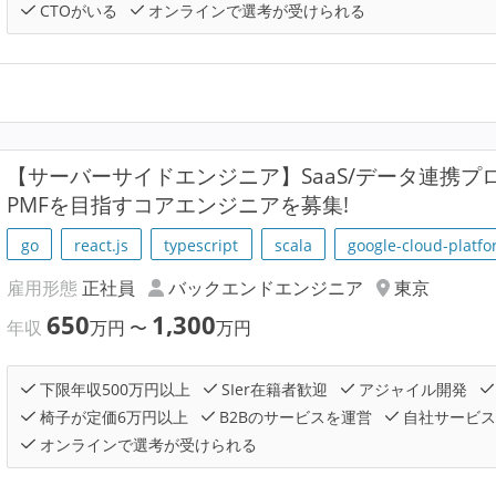
CTOがいる
オンラインで選考が受けられる
【サーバーサイドエンジニア】SaaS/データ連携プロダ
PMFを目指すコアエンジニアを募集!
go
react.js
typescript
scala
google-cloud-platf
雇用形態
正社員
バックエンドエンジニア
東京
650
1,300
年収
万円
〜
万円
下限年収500万円以上
SIer在籍者歓迎
アジャイル開発
椅子が定価6万円以上
B2Bのサービスを運営
自社サービス
オンラインで選考が受けられる