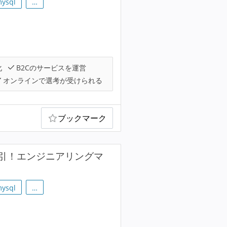
ysql
…
化
B2Cのサービスを運営
オンラインで選考が受けられる
ブックマーク
引！エンジニアリングマ
ysql
…