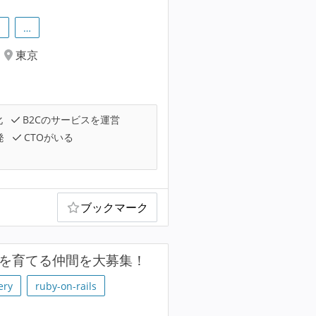
m
…
東京
化
B2Cのサービスを運営
発
CTOがいる
ブックマーク
ムを育てる仲間を大募集！
ery
ruby-on-rails