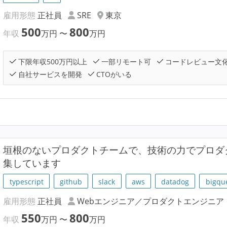
雇用形態
正社員
SRE
東京
500
800
年収
万円
〜
万円
下限年収500万円以上
一部リモート可
コードレビュー文
自社サービスを開発
CTOがいる
垣根のないプロダクトチームで、技術の力でプロダ
集しています
typescript
github
slack
aws
datadog
bigqu
雇用形態
正社員
Webエンジニア／プロダクトエンジニア
550
800
年収
万円
〜
万円