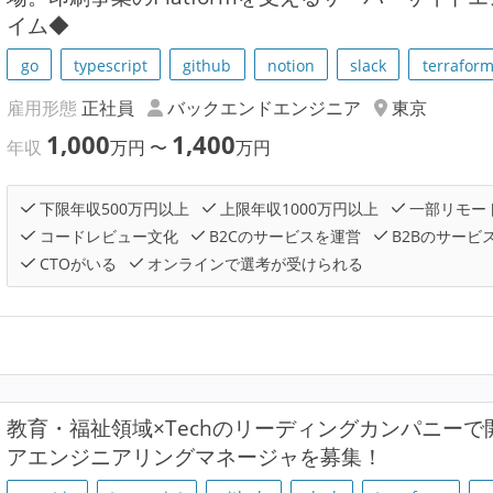
イム◆
go
typescript
github
notion
slack
terrafor
雇用形態
正社員
バックエンドエンジニア
東京
1,000
1,400
年収
万円
〜
万円
下限年収500万円以上
上限年収1000万円以上
一部リモー
コードレビュー文化
B2Cのサービスを運営
B2Bのサービ
CTOがいる
オンラインで選考が受けられる
教育・福祉領域×Techのリーディングカンパニー
アエンジニアリングマネージャを募集！