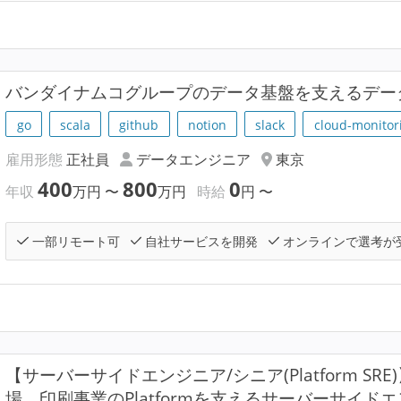
バンダイナムコグループのデータ基盤を支えるデー
go
scala
github
notion
slack
cloud-monitor
雇用形態
正社員
データエンジニア
東京
400
800
0
年収
万円
〜
万円
時給
円
〜
一部リモート可
自社サービスを開発
オンラインで選考が
【サーバーサイドエンジニア/シニア(Platform SR
場。印刷事業のPlatformを支えるサーバーサイ