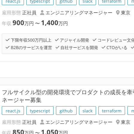
react.js
typescript
github
slack
terraform
m
雇用形態
正社員
エンジニアリングマネージャー
東京
900
1,400
年収
万円
〜
万円
下限年収500万円以上
アジャイル開発
コードレビュー文
B2Bのサービスを運営
自社サービスを開発
CTOがいる
フルサイクル型の開発環境でプロダクトの成長を牽
ネージャー募集
react.js
typescript
github
slack
terraform
m
雇用形態
正社員
エンジニアリングマネージャー
東京
850
1,050
年収
万円
〜
万円