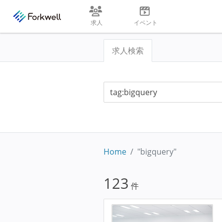
求人
イベント
求人検索
Home
"bigquery"
123
件