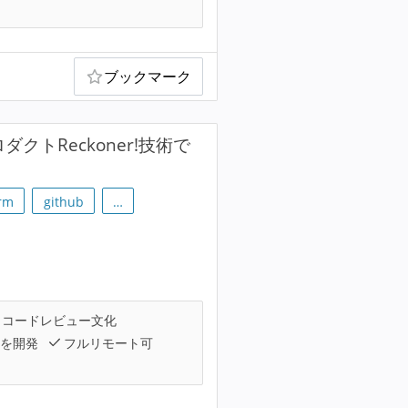
ブックマーク
クトReckoner!技術で
orm
github
…
コードレビュー文化
を開発
フルリモート可