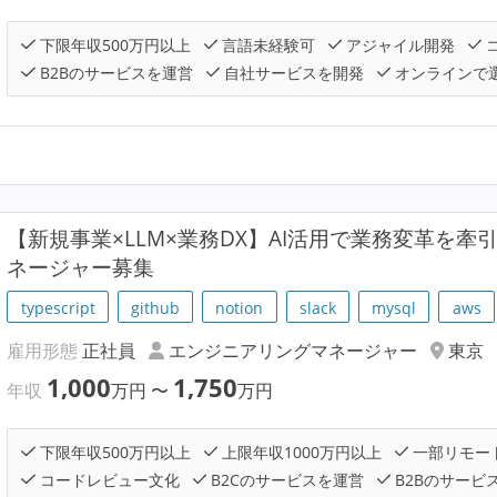
下限年収500万円以上
言語未経験可
アジャイル開発
B2Bのサービスを運営
自社サービスを開発
オンラインで
【新規事業×LLM×業務DX】AI活用で業務変革を
ネージャー募集
typescript
github
notion
slack
mysql
aws
雇用形態
正社員
エンジニアリングマネージャー
東京
1,000
1,750
年収
万円
〜
万円
下限年収500万円以上
上限年収1000万円以上
一部リモー
コードレビュー文化
B2Cのサービスを運営
B2Bのサービ